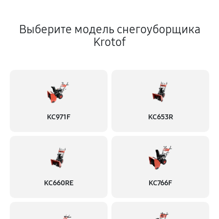
Выберите модель снегоуборщика
Krotof
KC971F
KC653R
KC660RE
KC766F