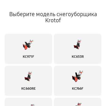
Выберите модель снегоуборщика
Krotof
KC971F
KC653R
KC660RE
KC766F