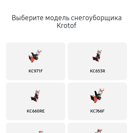
Выберите модель снегоуборщика
Krotof
KC971F
KC653R
KC660RE
KC766F