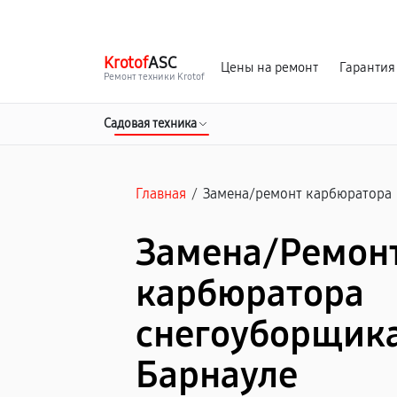
г. Барнаул
Ежедневно, с 10:00 до 20:00
Krotof
ASC
Цены на ремонт
Гарантия
Ремонт техники Krotof
Садовая техника
Главная
/
Замена/pемонт карбюратора
Замена/Pемон
карбюратора
снегоуборщика 
Барнауле