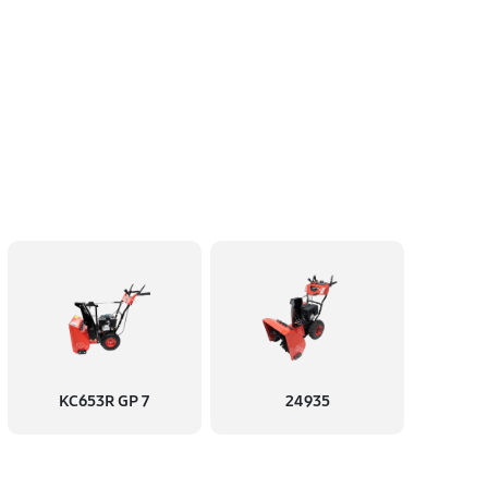
KC653R GP 7
24935