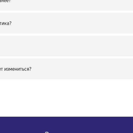
анее?
тика?
т измениться?