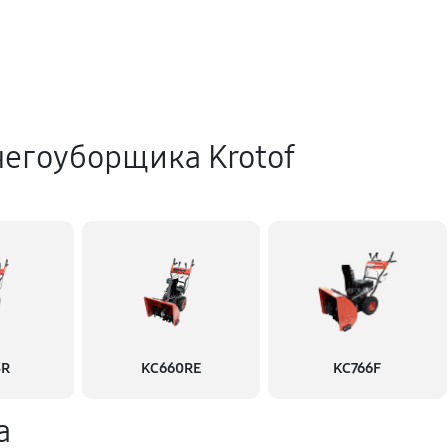
негоуборщика Krotof
3R
KC660RE
KC766F
а