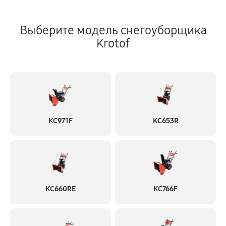
Выберите модель снегоуборщика
Krotof
KC971F
KC653R
KC660RE
KC766F