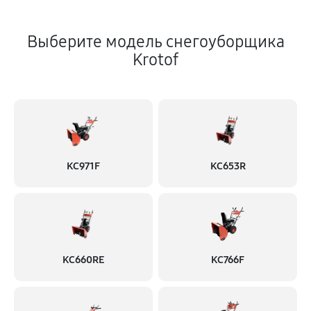
Выберите модель снегоуборщика
Krotof
KC971F
KC653R
KC660RE
KC766F