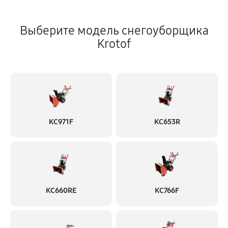
Выберите модель снегоуборщика
Krotof
KC971F
KC653R
KC660RE
KC766F